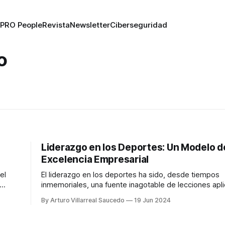
PRO People
Revista
Newsletter
Ciberseguridad
o
Liderazgo en los Deportes: Un Modelo d
Excelencia Empresarial
el
El liderazgo en los deportes ha sido, desde tiempos
inmemoriales, una fuente inagotable de lecciones apli
encia
mundo empresarial. Los equipos deportivos exitosos
By Arturo Villarreal Saucedo
19 Jun 2024
. El
dependen del talento individual de sus jugadores, si
de la capacidad de sus líderes para inspirar, motivar y