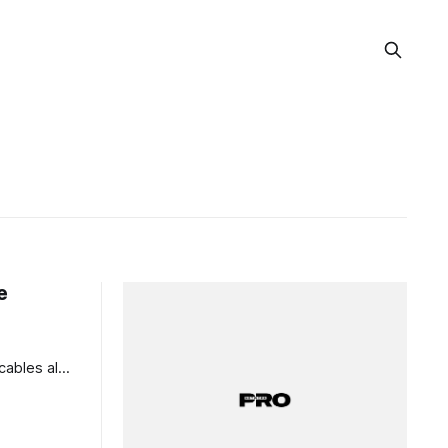
e
cables al
 no solo
no también
 guiar a sus