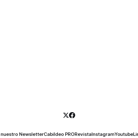
equipos hacia la
 nuestro Newsletter
Cabildeo PRO
Revista
Instagram
Youtube
Li