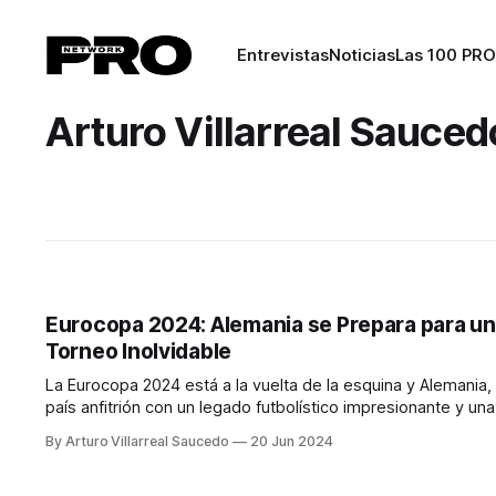
Entrevistas
Noticias
Las 100 PRO
Arturo Villarreal Sauced
Eurocopa 2024: Alemania se Prepara para un
Torneo Inolvidable
La Eurocopa 2024 está a la vuelta de la esquina y Alemania, 
país anfitrión con un legado futbolístico impresionante y una
infraestructura de primer nivel, promete ofrecer una experi
By Arturo Villarreal Saucedo
20 Jun 2024
inolvidable tanto para los jugadores como para los aficionados
torneo se llevará a cabo del 14 de junio al