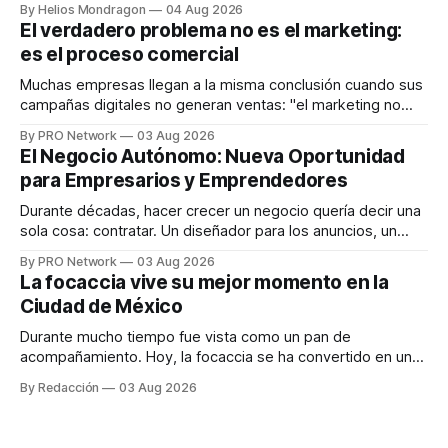
By Helios Mondragon
04 Aug 2026
dispositivos inteligentes, inteligencia artificial y monitoreo
El verdadero problema no es el marketing:
en tiempo real para ayudar a las personas a tomar mejores
es el proceso comercial
decisiones sobre su salud metabólica. Su propuesta busca
responder
Muchas empresas llegan a la misma conclusión cuando sus
campañas digitales no generan ventas: "el marketing no
funciona". Sin embargo, para Marcelo Gutiérrez, CEO de
By PRO Network
03 Aug 2026
INTERIUS, el problema suele estar en otro lugar. Durante
El Negocio Autónomo: Nueva Oportunidad
una entrevista para el podcast SER PRO, el especialista en
para Empresarios y Emprendedores
marketing digital explicó que
Durante décadas, hacer crecer un negocio quería decir una
sola cosa: contratar. Un diseñador para los anuncios, un
especialista en marketing para las campañas, un copywriter
By PRO Network
03 Aug 2026
para los textos, alguien que supiera de publicidad digital
La focaccia vive su mejor momento en la
para encontrar prospectos, un vendedor para atender
Ciudad de México
llamadas y mensajes, y —con suerte— una persona
Durante mucho tiempo fue vista como un pan de
acompañamiento. Hoy, la focaccia se ha convertido en uno
de los platillos favoritos de quienes buscan cocina
By Redacción
03 Aug 2026
artesanal, ingredientes de calidad y experiencias que
invitan a compartir alrededor de la mesa. Durante mucho
tiempo, hablar de cocina italiana era siempre de